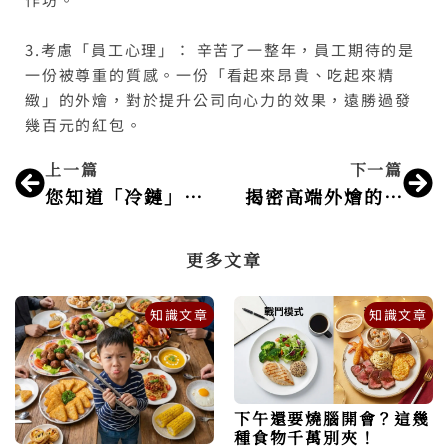
3.考慮「員工心理」： 辛苦了一整年，員工期待的是
一份被尊重的質感。一份「看起來昂貴、吃起來精
緻」的外燴，對於提升公司向心力的效果，遠勝過發
幾百元的紅包。
上一頁
下
上一篇
下一篇
您知道「冷鏈」的標準嗎？
揭密高端外燴的5大專業標準
更多文章
知識文章
知識文章
下午還要燒腦開會？這幾
種食物千萬別夾！