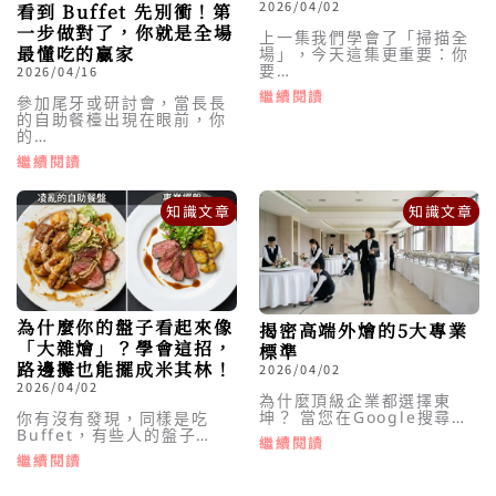
2026/04/02
看到 Buffet 先別衝！第
一步做對了，你就是全場
上一集我們學會了「掃描全
最懂吃的贏家
場」，今天這集更重要：你
要…
2026/04/16
繼續閱讀
參加尾牙或研討會，當長長
的自助餐檯出現在眼前，你
的…
繼續閱讀
知識文章
知識文章
為什麼你的盤子看起來像
揭密高端外燴的5大專業
「大雜燴」？學會這招，
標準
路邊攤也能擺成米其林！
2026/04/02
2026/04/02
為什麼頂級企業都選擇東
坤？ 當您在Google搜尋…
你有沒有發現，同樣是吃
Buffet，有些人的盤子…
繼續閱讀
繼續閱讀