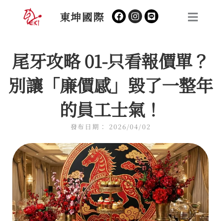
跳
Facebook
Instagram
東坤國際
至
主
要
尾牙攻略 01-只看報價單？
內
容
別讓「廉價感」毀了一整年
的員工士氣！
發布日期：
2026/04/02