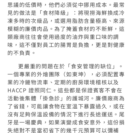
思議的低價時，他們必須從中挪用成本。最常
見的做法是「食材降級」：將現撈海鮮換成冷
凍多時的次級品，或選用脂肪含量極高、來源
模糊的廉價肉品。為了掩蓋食材的不新鮮，這
類廠商往往會使用過度的油炸與重口味的調
味，這不僅對員工的腸胃是負擔，更是對健康
的不負責。
更嚴重的問題在於「食安管理的缺位」。
一個專業的外燴團隊（如東坤），必須配置專
業的冷鏈物流車、定期的廚房環境稽核以及
HACCP 證照同仁。這些都是保證賓客不會在
活動後集體「掛急診」的護城河。廉價廠商為
了省錢，可能讓食物在室溫下暴露過久，或在
沒有足夠保溫設備的情況下進行長途運送。尾
牙是一場慶典，如果演變成食安意外，這份損
失絕對不是當初省下的幾千元預算可以彌補