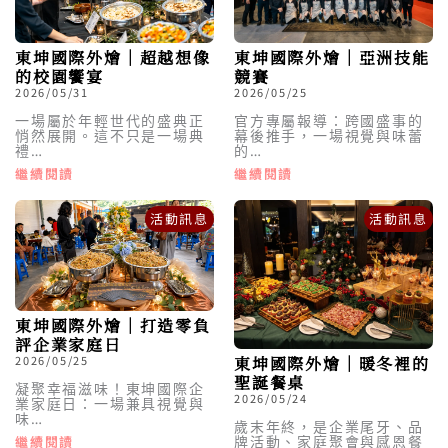
東坤國際外燴｜亞洲技能
東坤國際外燴｜超越想像
競賽
的校園饗宴
2026/05/25
2026/05/31
官方專屬報導：跨國盛事的
一場屬於年輕世代的盛典正
幕後推手，一場視覺與味蕾
悄然展開。這不只是一場典
的…
禮…
繼續閱讀
繼續閱讀
活動訊息
活動訊息
東坤國際外燴｜打造零負
評企業家庭日
2026/05/25
東坤國際外燴｜暖冬裡的
聖誕餐桌
凝聚幸福滋味！東坤國際企
2026/05/24
業家庭日：一場兼具視覺與
味…
歲末年終，是企業尾牙、品
繼續閱讀
牌活動、家庭聚會與感恩餐