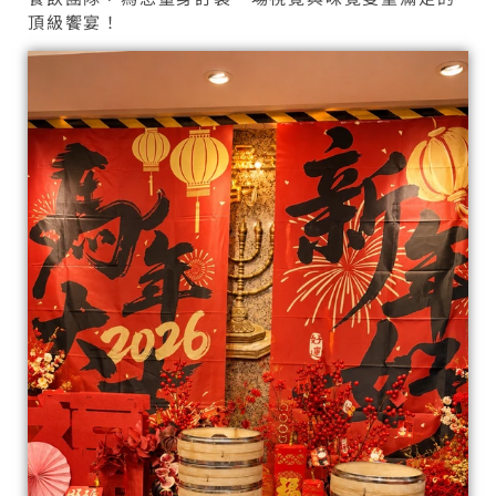
頂級饗宴！