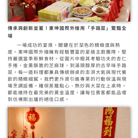
傳承與創新並蓄！東坤國際外燴用「手路菜」驚豔全
場
一場成功的宴席，關鍵在於菜色的精緻度與熱
度。東坤國際外燴擁有經驗豐富的星級主廚團隊，堅
持嚴選當季新鮮食材。從圖片中極其考驗功夫的杏仁
手捲、金黃酥脆的芝麻球，到湯頭醇厚的古早味手路
菜，每一道料理都兼具傳統辦桌的澎湃大氣與現代餐
飲的精緻細膩。我們更斥資引進專業的行動保溫與現
場烹調設備，確保蒸籠點心、熱炒與大菜在上桌時，
都能維持在最完美的黃金溫度，讓每位賓客都能品嚐
到彷彿剛出爐的絕佳口感。