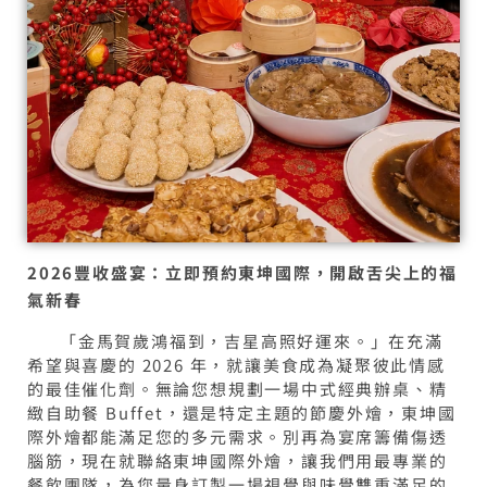
2026豐收盛宴：立即預約東坤國際，開啟舌尖上的福
氣新春
「金馬賀歲鴻福到，吉星高照好運來。」在充滿
希望與喜慶的 2026 年，就讓美食成為凝聚彼此情感
的最佳催化劑。無論您想規劃一場中式經典辦桌、精
緻自助餐 Buffet，還是特定主題的節慶外燴，東坤國
際外燴都能滿足您的多元需求。別再為宴席籌備傷透
腦筋，現在就聯絡東坤國際外燴，讓我們用最專業的
餐飲團隊，為您量身訂製一場視覺與味覺雙重滿足的