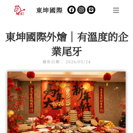
跳
Facebook
Instagram
東坤國際
至
主
要
東坤國際外燴｜有溫度的企
內
容
業尾牙
發布日期：
2026/05/24